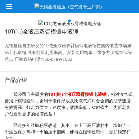
10T(吨)全液压双臂模锻电液锤
无锡鑫锤自主研发的10吨全液压双臂模锻电液锤在国内锻造市场属
第五代锻锤!具有能量利用率高、安装使用简单、维修方便成本低等
特点.厂家直销电话:150-6189-1632
产品介绍
我公司自主研发的
10T(吨)全液压双臂模锻
电液锤
，相对液气式
使用胎模锻造时，更利于锻件形成及比液气式对合金钢的成型速度
有效提高。打击力度大，速度快，故障率低，省时省力，为新老客
户创造出更多的经济效益！
经过多年经验积累改进，其中，在上下高压油腔中，增加了一
个油压保护阀和一个油压平衡阀，使得在锻锤过程中，更加稳定和
安全。