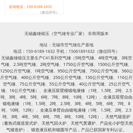
咨询电话：150-6189-1632
（微信同号）
无锡鑫锤锻压（空气锤专业厂家） 非商用版本
地址：无锡市空气锤生产基地
电话：150-6189-1632 手机：15061891632（微信同号）
无锡鑫锤锻压主要生产C41系列
空气锤
（
5吨空气锤
、
4吨空气锤
、
3吨空
气锤
、
2.5吨空气锤
、
2吨空气锤
、
1750公斤空气锤
、
1500公斤空气锤
、
1250公斤空气锤
、
1吨空气锤
、
950公斤空气锤
、
750公斤空气锤
、
560公
斤空气锤
、
400公斤空气锤
、
250公斤空气锤
、
150公斤空气锤
、
110公斤
空气锤
、
75公斤空气锤
、
55公斤空气锤
、
40公斤空气锤
、
25公斤空气
锤
、
16公斤空气锤
）、
全液压双臂模锻电液锤
（
1吨
、
1.5吨
、
2吨
、
2.5
吨
、
3吨
、
4吨
、
5吨
、
6吨
、
7吨
、
8吨
、
10吨
、
12吨
）、
全液压双臂自由
锻电液锤
（
1吨
、
1.5吨
、
2吨
、
2.5吨
、
3吨
、
4吨
、
5吨
、
6吨
、
7吨
、
8
吨
、
10吨
、
12吨
）、
全液压单臂自由锻电液锤
（
1吨
、
1.5吨
、
2吨
、
2.5
吨
、
3吨
、
4吨
、
5吨
、
6吨
、
7吨
、
8吨
、
10吨
、
12吨
）、
天然气锻造炉
（
蓄热式锻造室式炉
、
天然气回火炉
、
天然气贯通炉
、
产品化小炉型天然
气锻造炉
）、
锻造液压机
和
锻圆
等产品，产品已获国家专利认证。