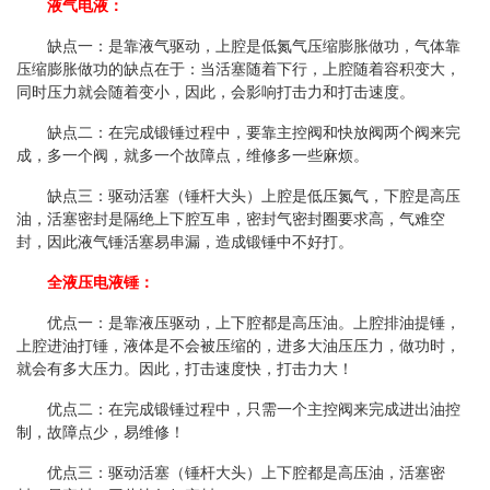
液气电液：
缺点一：是靠液气驱动，上腔是低氮气压缩膨胀做功，气体靠
压缩膨胀做功的缺点在于：当活塞随着下行，上腔随着容积变大，
同时压力就会
随着变小，因此，会影响打击力和打击速度。
缺点二：在完成锻锤过程中，要靠主控阀和快放阀两个阀来完
成，多一个阀，就多一个故障点，维修多一些麻烦。
缺点三：驱动活塞（锤杆大头）上腔是低压氮气，下腔是高压
油，活塞密封是隔绝上下腔互串，密封气密封圈要求高，气难空
封，因此液气锤
活塞易串漏，造成锻锤中不好打。
全液压电液锤：
优点一：是靠液压驱动，上下腔都是高压油。上腔排油提锤，
上腔进油打锤，液体是不会被压缩的，进多大油压压力，做功时，
就会有多大压力。因此，打击速度快，打击力大！
优点二：在完成锻锤过程中，只需一个主控阀来完成进出油控
制，故障点少，易维修！
优点三：驱动活塞（锤杆大头）上下腔都是高压油，活塞密