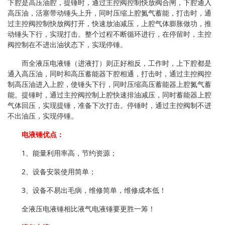
下腔是高压油腔，提锤时，通过主控阀控制快放阀合闸，下腔通入
高压油，活塞带动锤头上升，同时压缩上腔氮气蓄能，打击时，通
过主控阀控制快放阀打开，快速放油减压，上腔气体膨胀做功，推
动锤头下行，实现打击。整个过程不断循环进行，在停留时，主控
阀控制在不进出油状态下，实现停锤。
而全液压电液锤（进液打）则正好相反，工作时，上下腔都是
通入高压油，同时和高压蓄能器下腔相通，打击时，通过主控阀控
制高压油进入上腔，使锤头下行，同时压缩高压蓄能器上腔氮气蓄
能。提锤时，通过主控阀控制上腔快速排油减压，同时蓄能器上腔
气体回压，实现提锤，准备下次打击。停锤时，通过主控阀制不进
不出油压，实现停锤。
电液锤优点：
1、能量利用率高，节约资源；
2、设备安装使用简单；
3、设备不易出毛病，维修简单，维修成本低！
全液压电液锤相比液气电液锤要更胜一筹！